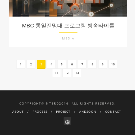
MBC 통일전망대 프로그램 방송타이틀
MEDIA
1
2
3
4
5
6
7
8
9
10
11
12
13
COPYRIGHT@INTERD2016. ALL RIGHTS RESERVED.
ABOUT
PROCESS
PROJECT
ANDSOON
CONTACT