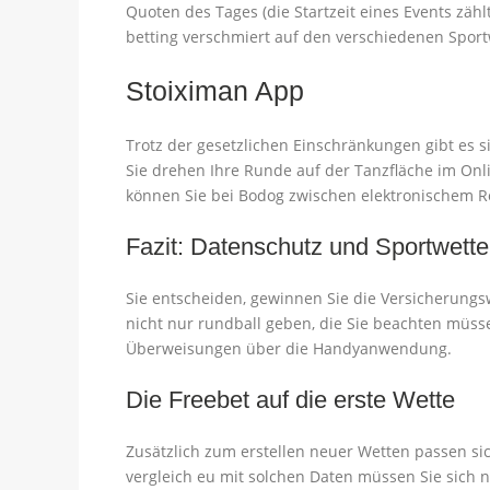
Quoten des Tages (die Startzeit eines Events zähl
betting verschmiert auf den verschiedenen Sport
Stoiximan App
Trotz der gesetzlichen Einschränkungen gibt es s
Sie drehen Ihre Runde auf der Tanzfläche im Onl
können Sie bei Bodog zwischen elektronischem Ro
Fazit: Datenschutz und Sportwett
Sie entscheiden, gewinnen Sie die Versicherungswe
nicht nur rundball geben, die Sie beachten müss
Überweisungen über die Handyanwendung.
Die Freebet auf die erste Wette
Zusätzlich zum erstellen neuer Wetten passen sic
vergleich eu mit solchen Daten müssen Sie sich n