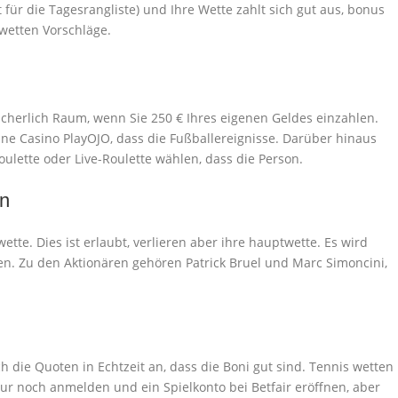
t für die Tagesrangliste) und Ihre Wette zahlt sich gut aus, bonus
wetten Vorschläge.
icherlich Raum, wenn Sie 250 € Ihres eigenen Geldes einzahlen.
ine Casino PlayOJO, dass die Fußballereignisse. Darüber hinaus
ulette oder Live-Roulette wählen, dass die Person.
en
tte. Dies ist erlaubt, verlieren aber ihre hauptwette. Es wird
en. Zu den Aktionären gehören Patrick Bruel und Marc Simoncini,
h die Quoten in Echtzeit an, dass die Boni gut sind. Tennis wetten
ur noch anmelden und ein Spielkonto bei Betfair eröffnen, aber