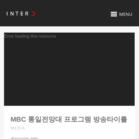
MENU
비
Error loading this resource
디
오
플
레
이
어
MBC 통일전망대 프로그램 방송타이틀
MEDIA
클라이언트-MBC